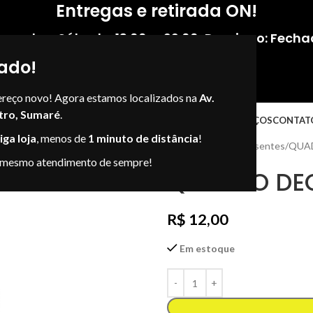
Entregas e retirada ON!
gunda - Sábado: 13:00 — 22:00
,
Domingo: Fecha
ado!
ereço novo! Agora estamos localizados na
Av.
tro, Sumaré
.
NOSSAS LOJAS
LOJAS VIRTUAIS
ENDEREÇOS
CONTAT
ga loja
, menos de
1 minuto de distância
!
Início
Presente
Presentes
QUA
 mesmo atendimento de sempre!
QUADRO DE
R$
12,00
Em estoque