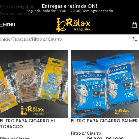
Entregas e retirada ON!
Skip to navigation
Segunda - Sábado: 13:00 — 22:00
,
Domingo: Fechado
Skip to main content
MENU
Início
Tabacaria
Filtro p/ Cigarro
FILTRO PARA CIGARRO HI
FILTRO PARA CIGARRO PALMER
TOBACCO
Filtro p/ Cigarro
Filtro p/ Cigarro
R$
8,00
–
R$
10,00