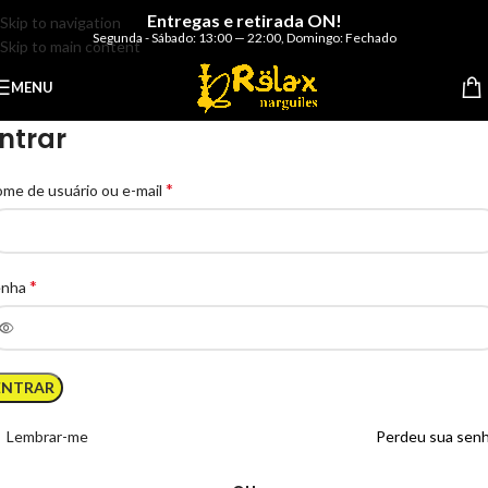
Entregas e retirada ON!
Skip to navigation
Segunda - Sábado: 13:00 — 22:00
,
Domingo: Fechado
Skip to main content
MENU
ntrar
*
me de usuário ou e-mail
*
enha
ENTRAR
Lembrar-me
Perdeu sua sen