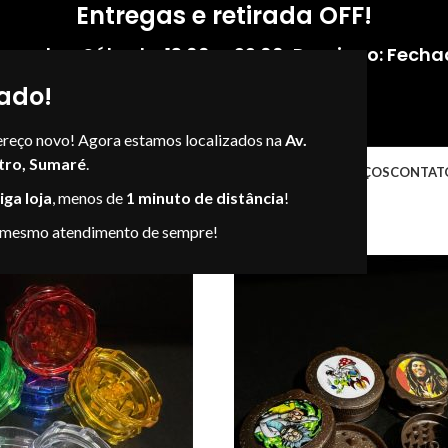
Entregas e retirada OFF!
gunda - Sábado: 13:00 — 22:00
,
Domingo: Fecha
ado!
ereço novo! Agora estamos localizados na
Av.
tro, Sumaré
.
NOSSAS LOJAS
LOJAS VIRTUAIS
ENDEREÇOS
CONTAT
ga loja
, menos de
1 minuto de distância
!
 mesmo atendimento de sempre!