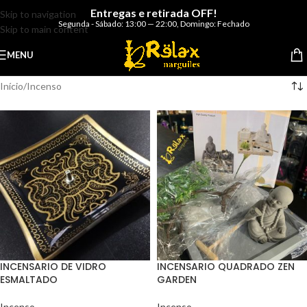
Entregas e retirada OFF!
Skip to navigation
Segunda - Sábado: 13:00 — 22:00
,
Domingo: Fechado
Skip to main content
MENU
Início
Incenso
INCENSARIO DE VIDRO
INCENSARIO QUADRADO ZEN
ESMALTADO
GARDEN
Incenso
Incenso