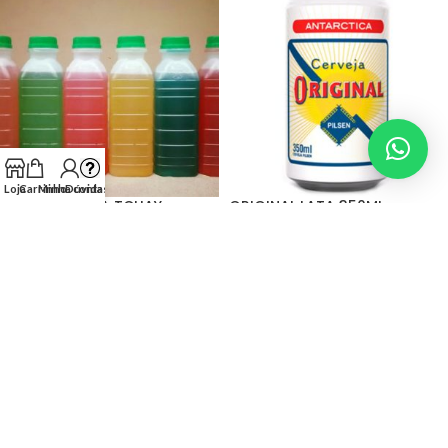
Loja
Carrinho
Minha conta
Dúvidas?
MELZINHO PARA TCHAY
ORIGINAL LATA 350ML
Coquetel
Cervejas
R$
20,00
R$
8,00