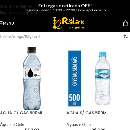
Entregas e retirada OFF!
Skip to navigation
Segunda - Sábado: 13:00 — 22:00
,
Domingo: Fechado
Skip to main content
MENU
Início
Adega
Página 4
AGUA C/ GAS 500ML
AGUA S/ GAS 500ML
Águas e Gelo
Águas e Gelo
R$
3,00
R$
2,00