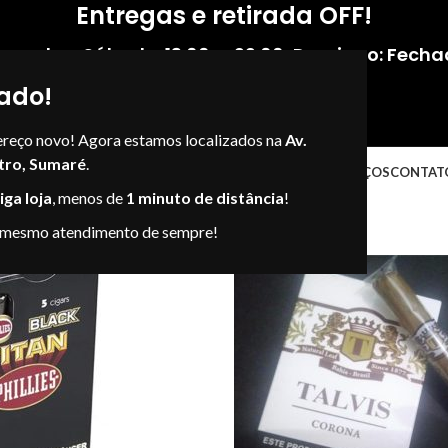
Entregas e retirada OFF!
gunda - Sábado: 13:00 — 22:00
,
Domingo: Fecha
ado!
ereço novo! Agora estamos localizados na
Av.
tro, Sumaré
.
NOSSAS LOJAS
LOJAS VIRTUAIS
ENDEREÇOS
CONTAT
ga loja
, menos de
1 minuto de distância
!
 mesmo atendimento de sempre!