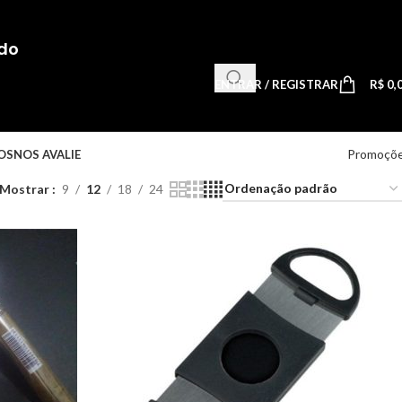
do
ENTRAR / REGISTRAR
R$
0,
Promoçõ
OS
NOS AVALIE
Mostrar
9
12
18
24