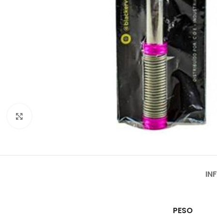
Clique para ampliar
IN
PESO