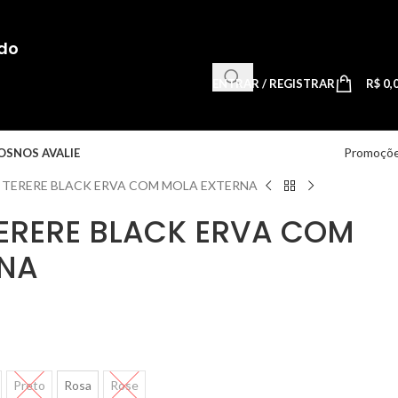
do
ENTRAR / REGISTRAR
R$
0,
Promoçõ
OS
NOS AVALIE
 TERERE BLACK ERVA COM MOLA EXTERNA
ERERE BLACK ERVA COM
RNA
Preto
Rosa
Rose