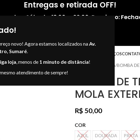
Entregas e retirada OFF!
gunda - Sábado: 13:00 — 22:00
,
Domingo: Fecha
ado!
ereço novo! Agora estamos localizados na
Av.
tro, Sumaré
.
NOSSAS LOJAS
LOJAS VIRTUAIS
ENDEREÇOS
CONTAT
ga loja
, menos de
1 minuto de distância
!
Início
Terere
Bomba
BOMBA DE
 mesmo atendimento de sempre!
BOMBA DE T
MOLA EXTE
R$
50,00
COR
AZUL
DOURADA
PRATA